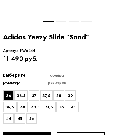
Adidas Yeezy Slide "Sand"
Артикул:
FW6344
11 490
руб.
Выберите
Таблица
размер
размеров
36
36,5
37
37,5
38
39
39,5
40
40,5
41,5
42
43
44
45
46