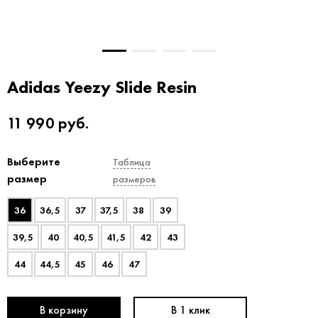
Adidas Yeezy Slide Resin
11 990
руб.
Выберите
Таблица
размер
размеров
36
36,5
37
37,5
38
39
39,5
40
40,5
41,5
42
43
44
44,5
45
46
47
В корзину
В 1 клик