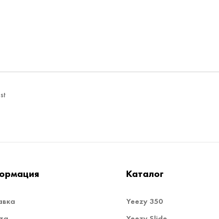
st
ормация
Каталог
авка
Yeezy 350
та
Yeezy Slide