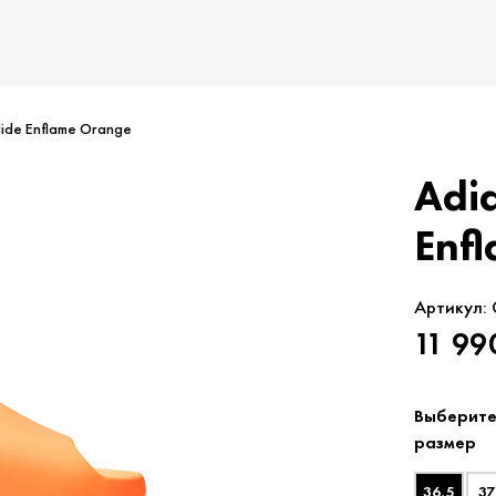
lide Enflame Orange
Adid
Enf
Артикул:
11 99
Выберит
размер
36,5
37