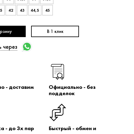
,5
42
43
44,5
45
орзину
В 1 клик
ь через
но - доставим
Официально - без
подделок
а - до 3х пар
Быстрый - обмен и