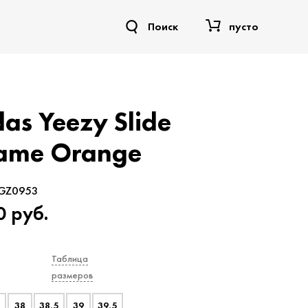
Поиск
пусто
as Yeezy Slide
lame Orange
GZ0953
0
руб.
е
Таблица
размеров
38
38,5
39
39,5