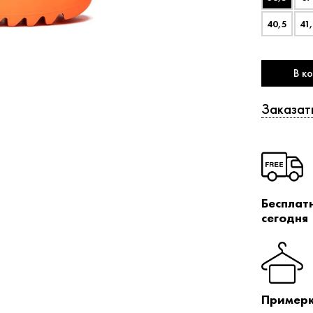
40,5
41
В к
Заказат
Бесплат
сегодня
Примерк